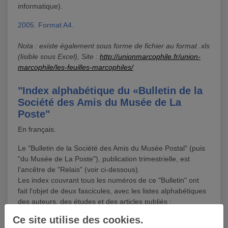
informatique).
2005. Format A4.
Nota : existe également sous forme de fichier au format .xls
(lisible sous Excel), Site :
http://unionmarcophile.fr/union-
marcophile/les-feuilles-marcophiles/
"Index alphabétique du «Bulletin de la
Société des Amis du Musée de La
Poste"
En français.
Le "Bulletin de la Société des Amis du Musée Postal" (puis
"du Musée de La Poste"), publication trimestrielle, est
l'ancêtre de "Relais" (voir ci-dessous).
Les index couvrant tous les numéros de ce "Bulletin" ont
fait l'objet de deux fascicules, avec les listes alphabétiques
des auteurs, des études et des articles publiés :
Ce site utilise des cookies.
n°50bis (index des n°1 à 50 - 1963 à 1976