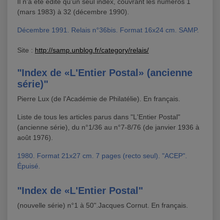
Il n'a été édité qu'un seul index, couvrant les numéros 1
(mars 1983) à 32 (décembre 1990).
Décembre 1991. Relais n°36bis. Format 16x24 cm. SAMP.
Site :
http://samp.unblog.fr/category/relais/
"Index de «L'Entier Postal» (ancienne
série)"
Pierre Lux (de l'Académie de Philatélie). En français.
Liste de tous les articles parus dans "L'Entier Postal"
(ancienne série), du n°1/36 au n°7-8/76 (de janvier 1936 à
août 1976).
1980. Format 21x27 cm. 7 pages (recto seul). "ACEP".
Épuisé.
"Index de «L'Entier Postal"
(nouvelle série) n°1 à 50".Jacques Cornut. En français.