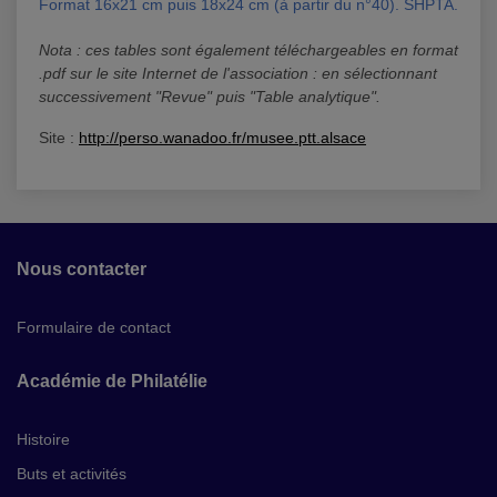
Format 16x21 cm puis 18x24 cm (à partir du n°40). SHPTA.
Nota : ces tables sont également téléchargeables en format
.pdf sur le site Internet de l'association : en sélectionnant
successivement "Revue" puis "Table analytique".
Site :
http://perso.wanadoo.fr/musee.ptt.alsace
Nous contacter
Formulaire de contact
Académie de Philatélie
Histoire
Buts et activités