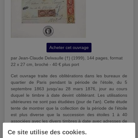
Acheter cet ouvrage
par Jean-Claude Delwaulle (†) (1999), 144 pages, format
22 x 27 cm, broché - 40 € plus port
Cet ouvrage traite des oblitérations dans les bureaux de
quartier de Paris pendant la période de l'étoile, du 5
septembre 1863 jusqu'au 28 mars 1876, jour au cours
duquel le timbre à date devint oblitérant. Les utilisations
ultérieures ne sont pas étudiées (jour de l'an). Cette étude
tente de montrer que la collection de la période de l'étoile
est plus diverse que la succession des étoiles 1 à 40
associées avec les divers timbres à date avec adresses de
ces bureaux (timbre à date type 1530) et les variétés
Ce site utilise des cookies.
d'étoiles. Une telle étude ne doit pas être occultée mais on