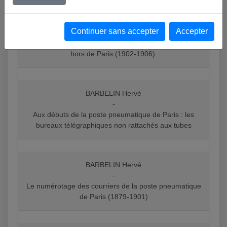
BARBELIN Hervé
Continuer sans accepter
Accepter
-
Les premières extensions de la poste pneumatique
hors de Paris (1902-1906).
BARBELIN Hervé
-
Aux débuts de la poste pneumatique de Paris : les
bureaux télégraphiques non rattachés aux tubes
BARBELIN Hervé
-
Le numérotage des courriers de la poste pneumatique
de Paris (1879-1901)