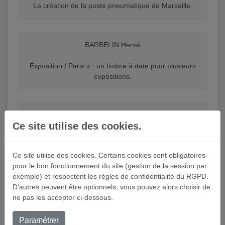
La création de la poste pneumatique de Marseille.
BARBELIN Hervé
-
Exposition / Paris » : un timbre à date pour plusieurs
expositions.
BARBELIN Hervé
Ce site utilise des cookies.
-
Les cartes-télégramme «du choléra » (1884).
Ce site utilise des cookies. Certains cookies sont obligatoires
pour le bon fonctionnement du site (gestion de la session par
BARBELIN Hervé
exemple) et respectent les règles de confidentialité du RGPD.
-
D'autres peuvent être optionnels, vous pouvez alors choisir de
Les extensions de la poste pneumatique hors de Paris
ne pas les accepter ci-dessous.
de 1906 jusqu’à la Première Guerre mondiale.
Paramétrer