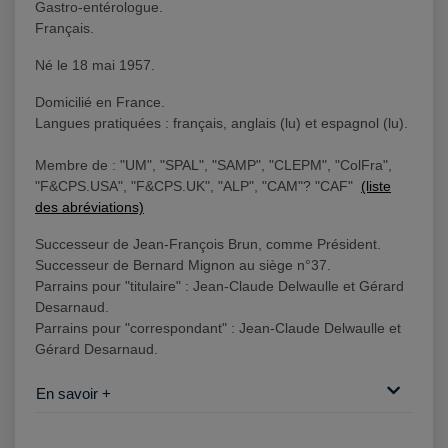
Gastro-entérologue.
Français.
Né le 18 mai 1957.
Domicilié en France.
Langues pratiquées : français, anglais (lu) et espagnol (lu).
Membre de : "UM", "SPAL", "SAMP", "CLEPM", "ColFra",
"F&CPS.USA", "F&CPS.UK", "ALP", "CAM"? "CAF"
(liste
des abréviations)
Successeur de Jean-François Brun, comme Président.
Successeur de Bernard Mignon au siège n°37.
Parrains pour "titulaire" : Jean-Claude Delwaulle et Gérard
Desarnaud.
Parrains pour "correspondant" : Jean-Claude Delwaulle et
Gérard Desarnaud.
En savoir +