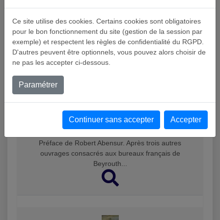
Ce site utilise des cookies. Certains cookies sont obligatoires
pour le bon fonctionnement du site (gestion de la session par
exemple) et respectent les règles de confidentialité du RGPD.
D'autres peuvent être optionnels, vous pouvez alors choisir de
Résultats dans les Ouvrages
ne pas les accepter ci-dessous.
Paramétrer
British Mail in the Levant. The Beirut Postal Hub
(1836-1914)
Continuer sans accepter
Accepter
par Semaan Bassil Relié, 291 pages, 24,5 x 28,7 cm,
en anglais, édité par l’auteur à Beyrouth, 2025.
Préface de Robert Abensur. Après trois autres
ouvrages consacrés aux bureaux français de
Beyrouth...