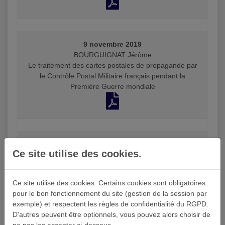
9 novembre 2019
BOURGUIGNAT Jérôme
Le traitement des cartes postales de propagande par
le Contrôle Postal Militaire français pendant la
Première Guerre mondiale
10 novembre 2018
Ce site utilise des cookies.
BOURGUIGNAT Jérôme
Taxe amende à 2 francs en Afrique du Nord
Ce site utilise des cookies. Certains cookies sont obligatoires
pour le bon fonctionnement du site (gestion de la session par
exemple) et respectent les règles de confidentialité du RGPD.
D'autres peuvent être optionnels, vous pouvez alors choisir de
2 septembre 2017
ne pas les accepter ci-dessous.