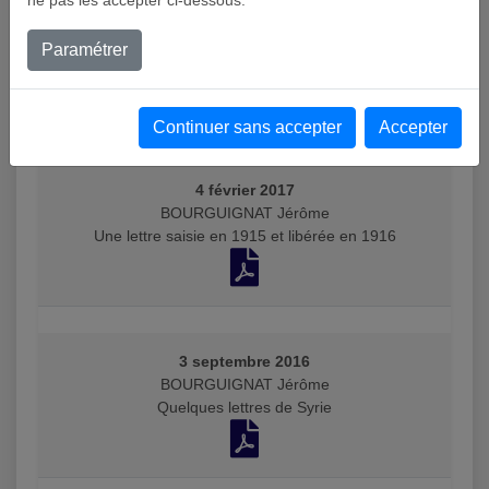
BOURGUIGNAT Jérôme
Réclamation pour un mandat télégraphique en Algérie
Paramétrer
(1914-1920)
Continuer sans accepter
Accepter
4 février 2017
BOURGUIGNAT Jérôme
Une lettre saisie en 1915 et libérée en 1916
3 septembre 2016
BOURGUIGNAT Jérôme
Quelques lettres de Syrie